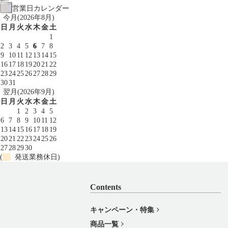
営業日カレンダー
今月(2026年8月)
日
月
火
水
木
金
土
1
2
3
4
5
6
7
8
9
10
11
12
13
14
15
16
17
18
19
20
21
22
23
24
25
26
27
28
29
30
31
翌月(2026年9月)
日
月
火
水
木
金
土
1
2
3
4
5
6
7
8
9
10
11
12
13
14
15
16
17
18
19
20
21
22
23
24
25
26
27
28
29
30
(
発送業務休日)
Contents
キャンペーン・特集
商品一覧