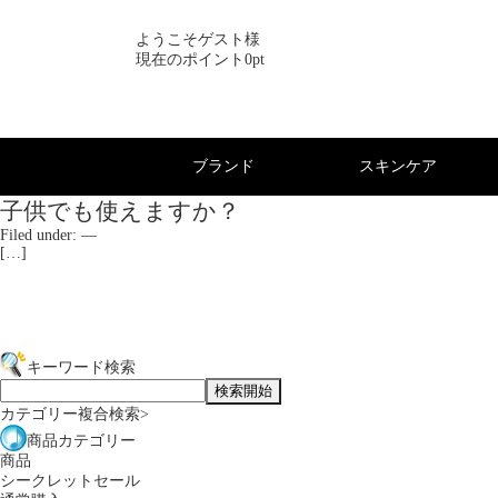
ようこそゲスト様
現在のポイント0pt
ブランド
スキンケア
子供でも使えますか？
Filed under: —
[…]
キーワード検索
カテゴリー複合検索>
商品カテゴリー
商品
シークレットセール