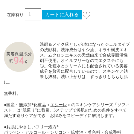
在庫有り
洗顔＆メイク落としが1本になったジェルタイプ
の洗顔料。洗浄成分はヤシ油、キラヤ樹皮エキ
ス、ムクロジエキスの天然由来で合成界面活性
剤不使用。オイルフリーなのでエクステにも
◎。化粧水とクリームにも配合されている美容
成分を贅沢に配合しているので、スキンケア効
果も抜群。洗い上がりは、すっきりもちもち肌
に。
無香料。
●国産・無添加*化粧品＜
エシーレ
＞のスキンケアシリーズ「ソフィ
スト」は“肌巡り”に着目。3ステップで美肌のための条件をすべて
満たす巡りケアができ、お悩みをスピーディに解消します。
●お肌にやさしいフリー処方*
パラベン・アルコール・シリコン・鉱物油・着色料・合成香料