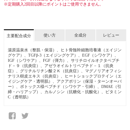
※定期購入2回目以降にポイントはご使用できません。
使い方
全成分
レビュー
主要配合成分
湯原温泉水（整肌・保湿）、ヒト骨髄幹細胞培養液（エイジン
グケア）、TGFβ-3（エイジングケア）、EGF（シワケア）、
IGF（シワケア）、FGF（弾力）、サリチロイルオクタペプチ
ド－９（抗炎症）、アゼラオイルトリペプチド－１（抗炎
症）、グリチルリチン酸２Ｋ（抗炎症）、マグノリアオフィシ
ナリス樹皮エキス（抗炎症）、ヒートショックプロテイン（エ
イジングケア・透明肌）、アクアポリン（保湿・ターンオーバ
ー）、ボトックス様ペプチド（シワケア・引締）、DMAE（引
締・ハリアップ）、カルノシン（抗糖化・抗酸化）、ビタミン
C（透明肌）