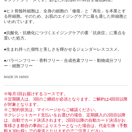
●ヒト骨髄幹細胞は、全身の細胞の「修復」と「再生」を本業とす
る幹細胞。そのため、お肌のエイジングケアに最も適した幹細胞と
いわれています。
●抗酸化・抗糖化につづくエイジングケアの要「抗炎症」に重点を
置いた処方。
●生まれ持った個性と美しさを輝かせるジェンダーレスコスメ。
●パラベンフリー・香料フリー・合成色素フリー・動物成分フリ
ー・細胞フリー
MADE IN JAPAN
※毎月1回お届けするコースです。
※定期購入は、3回のご継続が必須となります。ご解約は4回目以降
が対象となります。
※ご契約状況は、マイページからご確認ください。
※クレジットカード支払いをお選びの場合、定期購入の2回目以降
は、自動でカード決済されます。2回目以降の自動カード決済がお
客様さま都合の事由によりエラーとなった場合は、代金引換（手数
料￥300+税）での発送となりますのでご注意ください。