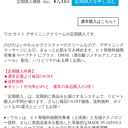
¥7,315
定期購入価格
（税込）
通常購入はこちら
ワカ サイト デザイニングクリームの定期購入です。
のびのよいやわらかテクスチャーのクリームなので、デザイニング
マッサージにも◎。きゅっとお肌を引き締めます。ヒト骨髄幹細胞
培養液 やペプチド にプラス、DMAE（酒石酸ジメチルアミノエタ
ノール） 配合。ハリとツヤのある輝くお肌へ。
【定期購入特典】
★通常定価より毎回5％OFF
★送料無料
★ポイント付与率が4%と、通常の単品購入の2倍！
「定期購入」は、定期的に商品をお届けするシステムで、リピート
購入の手間が省けます。
さらに毎回5％OFF価格、送料無料、ポイ
ントも4%還元ととってもお得！
●＜ワカ＞は、ヒト骨髄幹細胞培養液（上清液）と先端テクノロジ
ー原料、さらに美肌温泉水を配合した革新的なMADE IN JAPANス
キンケアシリーズです。あなたのお肌の不具合を徹底調整。