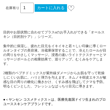
在庫有り
目的やお肌状態に合わせてプラスαのお手入れができる「オールス
キン（目的別ケア）」シリーズ。
集中的に保湿し、疲れた目元をイキイキと若々しい印象に導くロー
ルオンタイプの美容液。冷蔵庫保管することで、冷えたロールが目
の周りをやさしくマッサージ。浸透の速いライトテクスチャーとマ
ッサージボールとの相乗効果で、巡りアップ。むくみをケアしま
す。
2種類のペプチドミックスが紫外線ダメージからお肌を守って乾燥
しにくいお肌に。ハリと弾力を与えます。ネムノキ樹皮エキスが敏
感な目の周りの糖化に働きかけ、くすみ感を飛ばしてクマを予防。
明るくピンとした、フレッシュなぱっちり目元に導きます。
●＜ヤンセン コスメティクス＞は、医療先進国ドイツ生まれのプロ
ユーススキンケアブランドです。