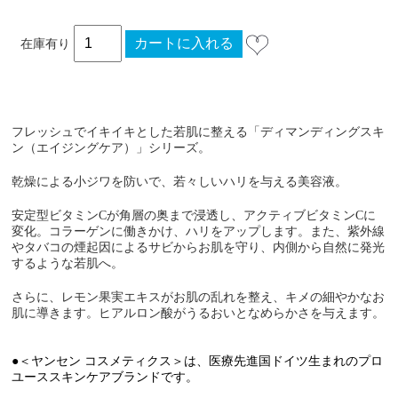
在庫有り
フレッシュでイキイキとした若肌に整える「ディマンディングスキ
ン（エイジングケア）」シリーズ。
乾燥による小ジワを防いで、若々しいハリを与える美容液。
安定型ビタミンCが角層の奥まで浸透し、アクティブビタミンCに
変化。コラーゲンに働きかけ、ハリをアップします。また、紫外線
やタバコの煙起因によるサビからお肌を守り、内側から自然に発光
するような若肌へ。
さらに、レモン果実エキスがお肌の乱れを整え、キメの細やかなお
肌に導きます。ヒアルロン酸がうるおいとなめらかさを与えます。
●＜ヤンセン コスメティクス＞は、医療先進国ドイツ生まれのプロ
ユーススキンケアブランドです。